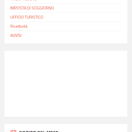
IMPOSTA DI SOGGIORNO
UFFICIO TURISTICO
Ricettività
AVVISI
INFO MODICA
Ora locale
18:49
Latitudine
36.85
Longitudine
14.77