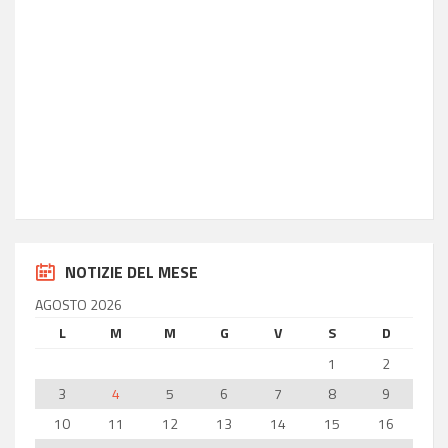
INFO MODICA
Ora locale
17:38
Latitudine
36.85
Longitudine
14.77
NOTIZIE DEL MESE
AGOSTO 2026
L
M
M
G
V
S
D
1
2
3
4
5
6
7
8
9
10
11
12
13
14
15
16