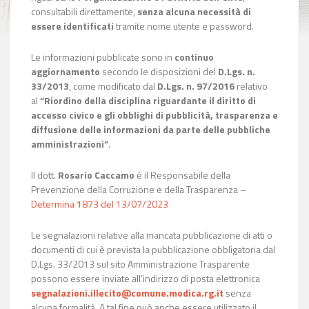
consultabili direttamente,
senza alcuna
necessità di
essere identificati
tramite nome utente e password.
Le informazioni pubblicate sono in
continuo
aggiornamento
secondo le disposizioni del
D.Lgs. n.
33/2013
, come modificato dal
D.Lgs. n. 97/2016
relativo
al
“Riordino della disciplina riguardante il diritto di
accesso civico e gli obblighi di pubblicità, trasparenza e
diffusione delle informazioni da parte delle pubbliche
amministrazioni”
.
Il dott.
Rosario Caccamo
è il
Responsabile della
Prevenzione della Corruzione e della Trasparenza –
Determina 1873 del 13/07/2023
Le segnalazioni relative alla mancata pubblicazione di atti o
documenti di cui è prevista la pubblicazione obbligatoria dal
D.Lgs. 33/2013 sul sito Amministrazione Trasparente
possono essere inviate all’indirizzo di posta elettronica
segnalazioni.illecito@comune.modica.rg.it
senza
alcuna formalità. A tal fine può anche essere utilizzato il