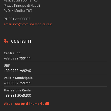
Palazzo San Domenico
Piazza Principe di Napoli
97015 Modica (RG)
P.I. 00175500883
email: info@comune.modica.rg.it
CONTATTI
Centralino
+39 0932 759111
URP
+39 0932 759240
Polizia Municipale
+39 0932 759211
Protezione Civile
+39 331 3045200
Visualizza tutti i numeri utili