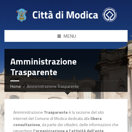
MENU
Amministrazione
Trasparente
Home
Amministrazione Trasparente
Amministrazione
Trasparente
è la sezione del sito
internet del Comune di Modica dedicata alla
libera
consultazione
, da parte dei cittadini, delle informazioni che
riguardano
l’organizzazione e l’attività dell’ente
,