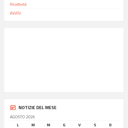
Ricettività
AVVISI
INFO MODICA
Ora locale
8:14
Latitudine
36.85
Longitudine
14.77
NOTIZIE DEL MESE
AGOSTO 2026
L
M
M
G
V
S
D