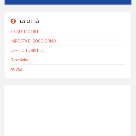
LA CITTÀ
TRIBUTI LOCALI
IMPOSTA DI SOGGIORNO
UFFICIO TURISTICO
Ricettività
AVVISI
INFO MODICA
Ora locale
20:48
Latitudine
36.85