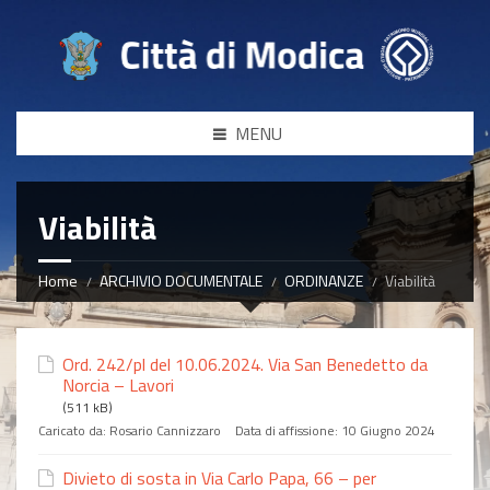
MENU
Viabilità
Home
ARCHIVIO DOCUMENTALE
ORDINANZE
Viabilità
Ord. 242/pl del 10.06.2024. Via San Benedetto da
Norcia – Lavori
(511 kB)
Caricato da:
Rosario Cannizzaro
Data di affissione:
10 Giugno 2024
Divieto di sosta in Via Carlo Papa, 66 – per