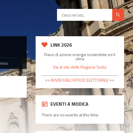
C
e
r
c
a
LINK 2026
Piano di azione energia sostenibile ed il
clima
omiso
Vai al sito delle Regione Sicilia
==
AVVISI DALL'UFFICIO ELETTORALE
==
EVENTI A MODICA
There are no events at this time.