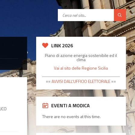
C
e
r
c
a
LINK 2026
Piano di azione energia sostenibile ed il
clima
Vai al sito delle Regione Sicilia
==
AVVISI DALL'UFFICIO ELETTORALE
==
EVENTI A MODICA
LICO
There are no events at this time.