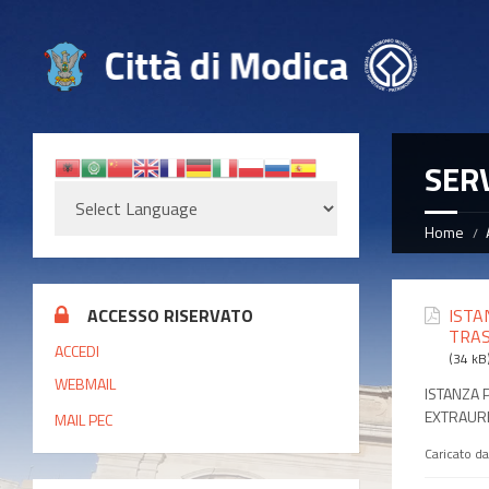
SERV
Home
ACCESSO RISERVATO
ISTA
TRAS
ACCEDI
(34 kB
WEBMAIL
ISTANZA 
EXTRAURB
MAIL PEC
Caricato d