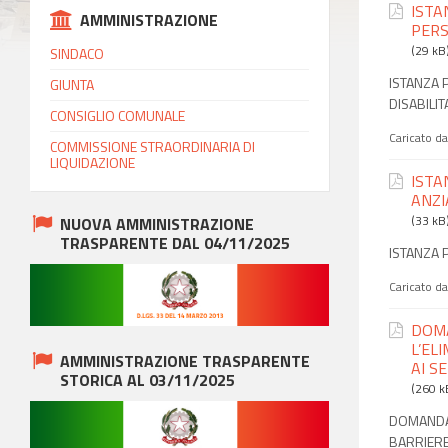
ISTA
AMMINISTRAZIONE
PERSO
(29 kB
SINDACO
ISTANZA 
GIUNTA
DISABILITA
CONSIGLIO COMUNALE
Caricato d
COMMISSIONE STRAORDINARIA DI
LIQUIDAZIONE
ISTA
ANZI
(33 kB
NUOVA AMMINISTRAZIONE
TRASPARENTE DAL 04/11/2025
ISTANZA 
Caricato d
DOMA
L’EL
AMMINISTRAZIONE TRASPARENTE
AI S
STORICA AL 03/11/2025
(260 k
DOMANDA 
BARRIERE