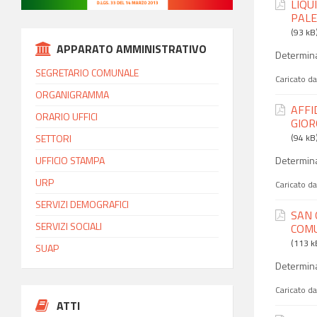
LIQU
PALE
(93 kB
APPARATO AMMINISTRATIVO
Determina
SEGRETARIO COMUNALE
Caricato d
ORGANIGRAMMA
AFFI
ORARIO UFFICI
GIOR
(94 kB
SETTORI
Determina
UFFICIO STAMPA
URP
Caricato d
SERVIZI DEMOGRAFICI
SAN 
SERVIZI SOCIALI
COMU
(113 k
SUAP
Determina
Caricato d
ATTI