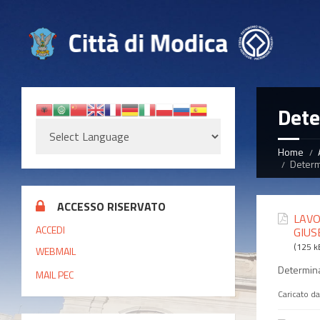
Dete
Home
Determi
ACCESSO RISERVATO
LAVO
ACCEDI
GIUS
(125 k
WEBMAIL
Determina
MAIL PEC
Caricato d