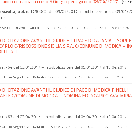
 unico di marcia in corso S.Giorgio per il giorno 08/04/2017.-
(412 k
 viavilità, prot. n. 17500/Or del 05/04/2017, in pubblicazione dal 05/04/2
17.-
a:
Settore Ottavo
Data di affissione:
5 Aprile 2017
Data di defissione:
9 Aprile 201
 DI CITAZIONE AVANTI IL GIUDICE DI PACE DI CATANIA – SORR
CARLO C/RISCOSSIONE SICILIA S.P.A. C/COMUNE DI MODICA – I
ELL’ ALI
)
 n.764 del 03.04.2017 – In pubblicazione dal 05.04.2017 al 19.04.2017.
a:
Ufficio Segreteria
Data di affissione:
4 Aprile 2017
Data di defissione:
19 Aprile
 DI CITAZIONE AVANTI IL GIUDICE DI PACE DI MODICA PINELLI
AELE C/COMUNE DI MODICA – NOMINA ED INCARICO AVV. MIRIA
)
 n.763 del 03.04.2017 – In pubblicazione dal 05.04.2017 al 19.04.2017.
a:
Ufficio Segreteria
Data di affissione:
4 Aprile 2017
Data di defissione:
19 Aprile