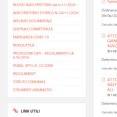
Senso
NUOVO ALBO PRETORIO dal 4/11/2025
Ordinanza
ALBO PRETORIO STORICO AL 03/11/2025
09/04/20
ARCHIVIO DOCUMENTALE
Caricato d
CENTRALE COMMITTENZA
ATTO
EMERGENZA COVID-19
GIAN
MODULISTICA
AVV.D
(83 kB
PROTEZIONE DATI – REGOLAMENTO UE
679/2016
Determina
PUBBL. ATTI L.R. 22/2008
Caricato d
REGOLAMENTI
ATTO
STATUTO COMUNALE
RAFF
ALI.
STRUMENTI URBANISTICI
(81 kB
Determina
LINK UTILI
Caricato d