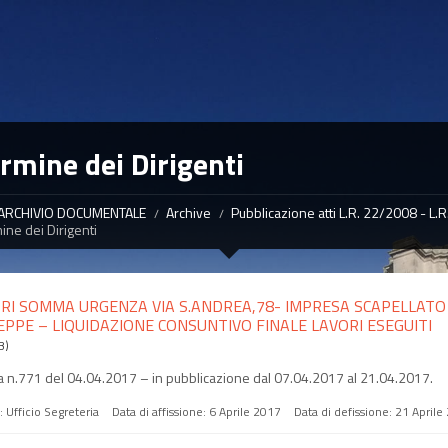
rmine dei Dirigenti
ARCHIVIO DOCUMENTALE
Archive
Pubblicazione atti L.R. 22/2008 - L.
ne dei Dirigenti
RI SOMMA URGENZA VIA S.ANDREA,78- IMPRESA SCAPELLATO
EPPE – LIQUIDAZIONE CONSUNTIVO FINALE LAVORI ESEGUITI
B)
 n.771 del 04.04.2017 – in pubblicazione dal 07.04.2017 al 21.04.2017.
a:
Ufficio Segreteria
Data di affissione:
6 Aprile 2017
Data di defissione:
21 Aprile