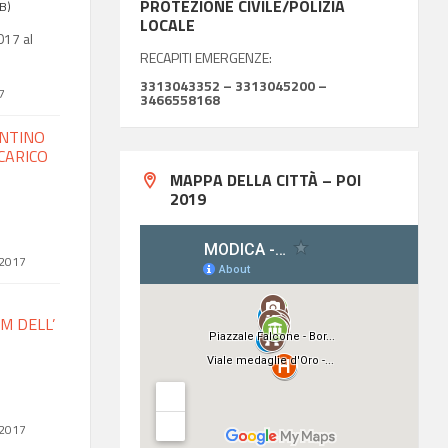
PROTEZIONE CIVILE/POLIZIA
B)
LOCALE
017 al
RECAPITI EMERGENZE:
3313043352 – 3313045200 –
7
3466558168
ENTINO
NCARICO
MAPPA DELLA CITTÀ – POI
2019
 2017
M DELL’
 2017