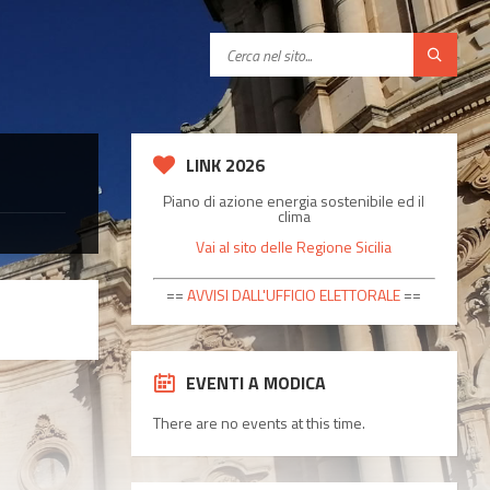
C
e
r
c
a
LINK 2026
Piano di azione energia sostenibile ed il
clima
Vai al sito delle Regione Sicilia
==
AVVISI DALL'UFFICIO ELETTORALE
==
EVENTI A MODICA
There are no events at this time.