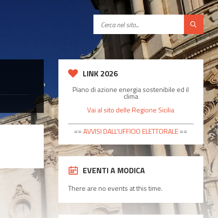
C
e
r
c
a
LINK 2026
Piano di azione energia sostenibile ed il
clima
Vai al sito delle Regione Sicilia
==
AVVISI DALL'UFFICIO ELETTORALE
==
EVENTI A MODICA
There are no events at this time.