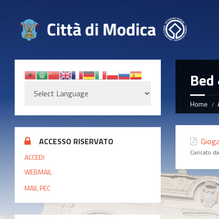
Bed 
Home
ACCESSO RISERVATO
Gioga
Caricato d
ACCEDI
WEBMAIL
MAIL PEC