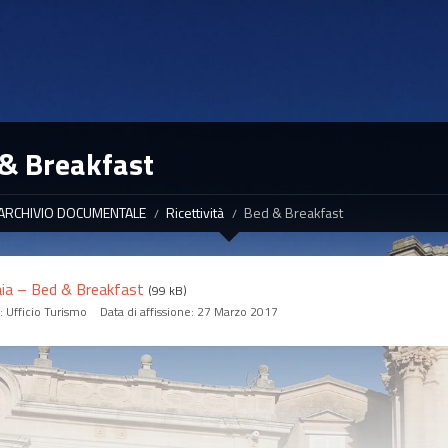
& Breakfast
ARCHIVIO DOCUMENTALE
Ricettività
Bed & Breakfast
ia – Bed & Breakfast
(99 kB)
a:
Ufficio Turismo
Data di affissione:
27 Marzo 2017