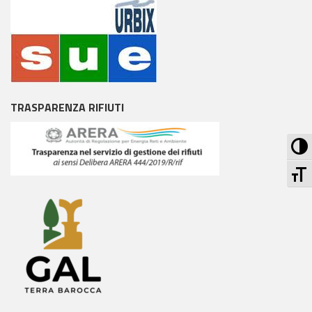
TRASPARENZA RIFIUTI
Att
At