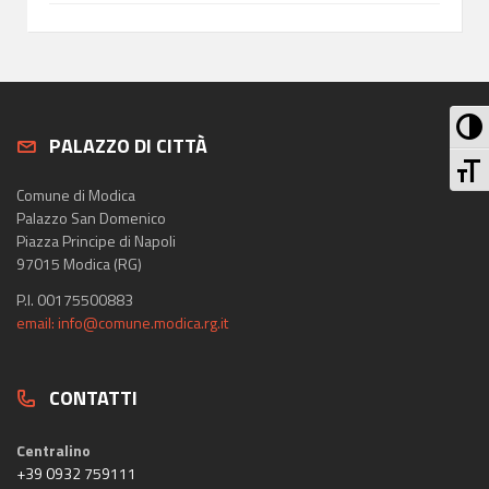
Att
PALAZZO DI CITTÀ
At
Comune di Modica
Palazzo San Domenico
Piazza Principe di Napoli
97015 Modica (RG)
P.I. 00175500883
email: info@comune.modica.rg.it
CONTATTI
Centralino
+39 0932 759111