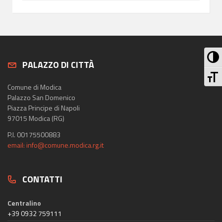
Att
PALAZZO DI CITTÀ
At
Comune di Modica
Palazzo San Domenico
Piazza Principe di Napoli
97015 Modica (RG)
P.I. 00175500883
email: info@comune.modica.rg.it
CONTATTI
Centralino
+39 0932 759111